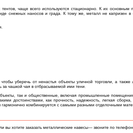
 тентов, чаще всего используются стационарно. К их основным
де снежных наносов и града. К тому же, металл не капризен в о
я.
чтобы уберечь от ненастья объекты уличной торговли, а также
ь за чашкой чая в отбрасываемой ими тени.
объекты, так и общественные, включая промышленные помещения,
акими достоинствами, как прочность, надежность, легкая сборк
лл гармонично комбинируется с самыми разными отделочными мат
ли вы хотите заказать металлические навесы— звоните по телефону